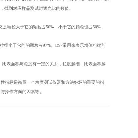
验，找到对应样品测试时遮光比的数值。
是粒径大于它的颗粒占50%，小于它的颗粒也占50%，
径小于它的的颗粒占97%。D97常用来表示粉体粗端的
g。比表面积与粒度有一定的关系，粒度越细，比表面积越
性指标是衡量一个粒度测试仪器和方法好坏的重要的指
境与操作方面的因素等。