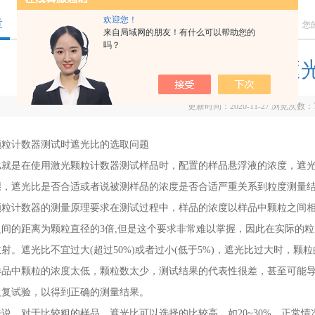
欢迎您！
章
您
来自局域网的朋友！有什么可以帮助您的
吗？
激光颗粒计数器测试时遮
更新时间：2020-11-27 浏览次数：
计数器测试时遮光比的选取问题
是在使用激光颗粒计数器测试样品时，配置的样品悬浮液的浓度，遮光
骤，遮光比是否合适或者说被测样品的浓度是否合适严重关系到粒度测量
计数器的测量原理要求在测试过程中，样品的浓度以样品中颗粒之间相
之间的距离为颗粒直径的3倍,但是这个要求非常难以掌握，因此在实际的
射。遮光比不宜过大(超过50%)或者过小(低于5%)，遮光比过大时，
样品中颗粒的浓度太低，颗粒数太少，测试结果的代表性很差，甚至可能
反复试验，以得到正确的测量结果。
对于比较粗的样品，遮光比可以选择的比较高，如20~30%，正常情况可