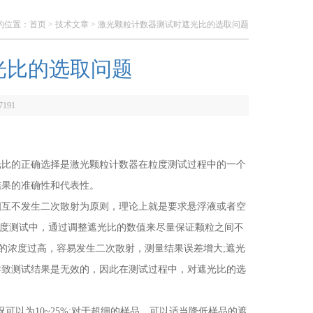
的位置：
首页
>
技术文章
> 激光颗粒计数器测试时遮光比的选取问题
光比的选取问题
7191
比的正确选择是激光颗粒计数器在粒度测试过程中的一个
结果的准确性和代表性。
互不发生二次散射为原则，理论上就是要求悬浮液或者空
粒度测试中，通过调整遮光比的数值来尽量保证颗粒之间不
颗粒的浓度过高，容易发生二次散射，测量结果误差增大;遮光
导致测试结果是无效的，因此在测试过程中，对遮光比的选
以为10~25%;对于超细的样品，可以适当降低样品的遮