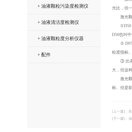
+ 油液颗粒污染度检测仪
光比，但
激光颗粒
+ 油液清洁度检测仪
①D50：
D50也叫
+ 油液颗粒度分析仪器
② D97
粒度指标。
+ 配件
③ 比表面
大，但这
激光颗粒
标。但是
(上一篇)
：
良
(下一篇)
：
油