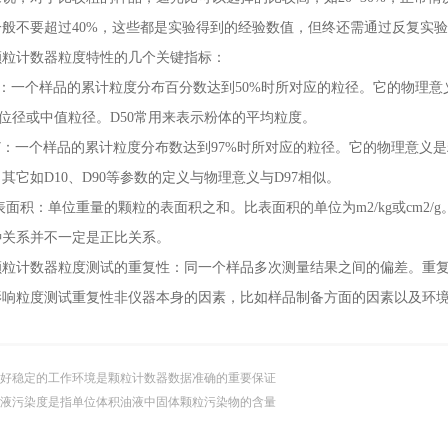
一般不要超过40%，这些都是实验得到的经验数值，但终还需通过反复实
计数器粒度特性的几个关键指标：
一个样品的累计粒度分布百分数达到50%时所对应的粒径。它的物理意义
中位径或中值粒径。D50常用来表示粉体的平均粒度。
：一个样品的累计粒度分布数达到97%时所对应的粒径。它的物理意义是粒
其它如D10、D90等参数的定义与物理意义与D97相似。
积：单位重量的颗粒的表面积之和。比表面积的单位为m2/kg或cm2/
种关系并不一定是正比关系。
计数器粒度测试的重复性：同一个样品多次测量结果之间的偏差。重复
影响粒度测试重复性非仪器本身的因素，比如样品制备方面的因素以及环
好稳定的工作环境是颗粒计数器数据准确的重要保证
液污染度是指单位体积油液中固体颗粒污染物的含量