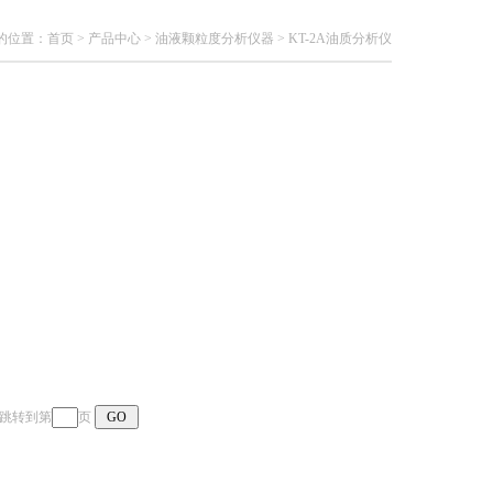
的位置：
首页
>
产品中心
>
油液颗粒度分析仪器
>
KT-2A油质分析仪
页 跳转到第
页