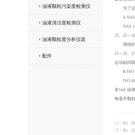
+ 油液颗粒污染度检测仪
为了定量
A NAS
+ 油液清洁度检测仪
NAS 1
25、25～
+ 油液颗粒度分析仪器
测得的各
15～25
+ 配件
运动副间
B ISO
ISO 4
表1mL油
每毫升颗粒数
(上一篇)
：
激
(下一篇)
：
定