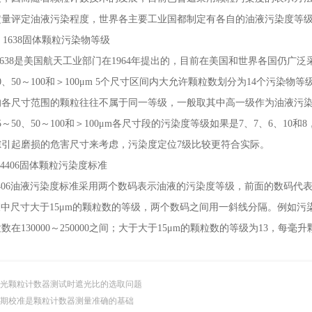
评定油液污染程度，世界各主要工业国都制定有各自的油液污染度等级
 1638固体颗粒污染物等级
638是美国航天工业部门在1964年提出的，目前在美国和世界各国仍广泛
50、50～100和＞100μm 5个尺寸区间内大允许颗粒数划分为14个污染物等
尺寸范围的颗粒往往不属于同一等级，一般取其中高一级作为油液污染度
、25～50、50～100和＞100μm各尺寸段的污染度等级如果是7、7、6、
隙引起磨损的危害尺寸来考虑，污染度定位7级比较更符合实际。
 4406固体颗粒污染度标准
406油液污染度标准采用两个数码表示油液的污染度等级，前面的数码代表
液中尺寸大于15μm的颗粒数的等级，两个数码之间用一斜线分隔。例如污染度
在130000～250000之间；大于大于15μm的颗粒数的等级为13，每毫升颗
光颗粒计数器测试时遮光比的选取问题
期校准是颗粒计数器测量准确的基础