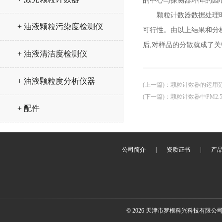
的中心与探测器环阵的园心
颗粒计数器数据处理时,
+ 油液颗粒污染度检测仪
可行性。由以上结果和分
后,对样品的分散就成了
+ 油液清洁度检测仪
+ 油液颗粒度分析仪器
(上一篇)
：
颗粒计数器的运用
(下一篇)
：
颗粒计数器中PM2.5
+ 配件
公司简介
|
资质证书
|
产
© 2026 天津市罗根科兴科技有限公司(ww