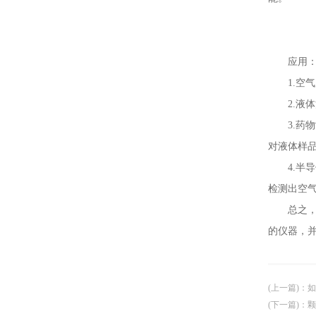
应用
1.空气质
2.液体
3.药物
对液体样
4.半导
检测出空
总之，颗
的仪器，
(上一篇)
：
如
(下一篇)
：
颗