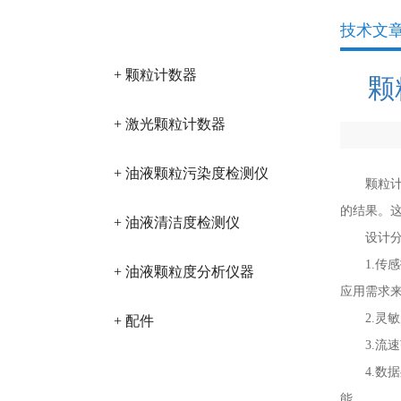
产品分类
技术文
+ 颗粒计数器
颗
+ 激光颗粒计数器
+ 油液颗粒污染度检测仪
颗粒计数
的结果。
+ 油液清洁度检测仪
设计分
1.传感
+ 油液颗粒度分析仪器
应用需求
2.灵敏
+ 配件
3.流速
4.数据
能。