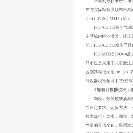
不规则形标准粉尘通常采
布与实际颗粒度领域检测固体污
Dust）和ISO MTD（
ISO ACFTD是空气
定区域内的沙漠沙，经球磨
前，ISO ACFTD粉
ISO MTD是ISO中
只不过是采用干式喷磨法加
区别其粒径采用μm（c）表示
计数器校准领域中替代ISO 
3
颗粒计数器
校准油
颗粒计数器校准油相标准
性评定要求、定值方法、不
技术规范》要求，颗粒计
性量的量值变化，采用满