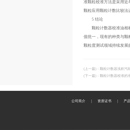
准颗粒校准方法是采用近
颗粒应用颗粒计数比较法
5 结论
颗粒计数器校准油相标准
值统一，现有的种类与颗
颗粒度测试领域持续发展
(上一篇)
：
颗粒计数器浅析汽
(下一篇)
：
颗粒计数器校准的
公司简介
|
资质证书
|
产