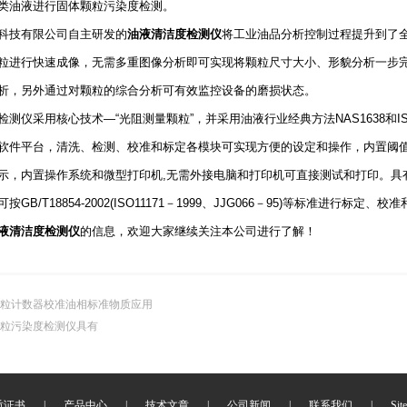
类油液进行固体颗粒污染度检测。
科技有限公司自主研发的
油液清洁度检测仪
将工业油品分析控制过程提升到了
粒进行快速成像，无需多重图像分析即可实现将颗粒尺寸大小、形貌分析一步
析，另外通过对颗粒的综合分析可有效监控设备的磨损状态。
检测仪采用核心技术—“光阻测量颗粒”，并采用油液行业经典方法NAS1638和
软件平台，清洗、检测、校准和标定各模块可实现方便的设定和操作，内置阈值
示，内置操作系统和微型打印机,无需外接电脑和打印机可直接测试和打印。具有
GB/T18854-2002(ISO11171－1999、JJG066－95)等标准进行标定、
液清洁度检测仪
的信息，欢迎大家继续关注本公司进行了解！
粒计数器校准油相标准物质应用
粒污染度检测仪具有
质证书
|
产品中心
|
技术文章
|
公司新闻
|
联系我们
|
Sit