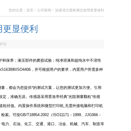
您的位置：
首页
>
公司新闻
> 油液清洁度检测仪使用更显便利
用更显便利
4752
护和保养；液压部件的磨损试验；纯净溶液和超纯水中不溶性
1638和ISO4406，并可根据用户的要求，内置用户所需多种
量，都会为您提供*的测试方案，让您的测试更加方便。引用
意设定，准确无误。传感器采用普洛帝经典“光阻测量颗粒”传感
设定通道粒径值。内置操作系统和微型打印机,无需外接电脑和打印机
/T18854-2002（ISO11171－1999、JJG066－
、电力、石油、化工、交通、港口、冶金、机械、汽车、制造等