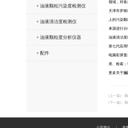
领域，对各
+ 油液颗粒污染度检测仪
天津市罗根
上的污染颗
+ 油液清洁度检测仪
来源进行分
+ 油液颗粒度分析仪器
油液清洁度
第七代应用
+ 配件
电脑彩屏显
类、检索；可按
更多关于
油
(上一篇)
：
颗
(下一篇)
：
颗
公司简介
|
资