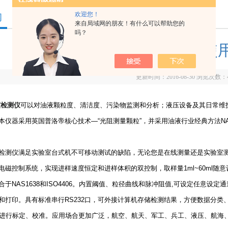
欢迎您！
闻
来自局域网的朋友！有什么可以帮助您的
吗？
油液清洁度检测仪使
更新时间：2016-08-30 浏览次数：
度检测仪
可以对油液颗粒度、清洁度、污染物监测和分析；液压设备及其日常维
本仪器采用英国普洛帝核心技术—“光阻测量颗粒”，并采用油液行业经典方法NAS
检测仪满足实验室台式机不可移动测试的缺陷，无论您是在线测量还是实验室测
电磁控制系统，实现进样速度恒定和进样体积的双控制，取样量1ml~60ml随
合于NAS1638和ISO4406。内置阈值、粒径曲线和脉冲阻值,可设定任意
打印。具有标准串行RS232口，可外接计算机存储检测结果，方便数据分类、检索。可按GB
准进行标定、校准。应用场合更加广泛，航空、航天、军工、兵工、液压、航海