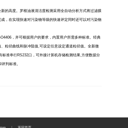
全新的高度。罗根油液清洁度检测采用全自动分析方式将过滤膜
完成，在实现快速对污染物等级的快速评定同时还可以对污染物
ISO4406，并可根据用户的要求，内置用户所需多种标准。经典
、粒径曲线和脉冲阻值,可设定任意设定通道粒径值。全新微
标准串行RS232口，可外接计算机存储检测结果,方便数据分
校准和评判标准。
emap
|
返回首页