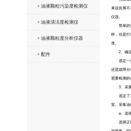
+ 油液颗粒污染度检测仪
来说良莠不
仪器。
+ 油液清洁度检测仪
简单的判断
样，但是打
+ 油液颗粒度分析仪器
准。
2、确定
+ 配件
选定一家可
还是故障分
需要检测的
3、采集
选定了实验
室。采集油
a、选择
选择正确的
的死角、回