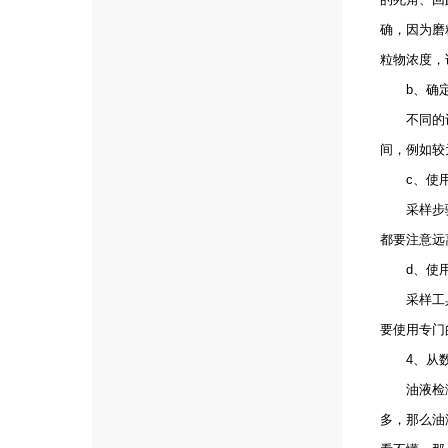
确，因为磨
粒物浓度，
b、确定
不同的设备
间，例如较
c、使用
采样步骤中
都要注意远
d、使用
采样工具保
要使用专门
4、从数
油液检测的
多，那么油