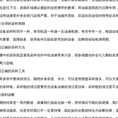
粒是往下沉，表面区域难以捕捉到油里携带的磨屑，而油箱底部因为沉降作用
说明油液受外来杂质污染很严重。对于油循环系统，应该在回油管的拐弯处采
合理的采样周期
采样时间不一样，有些机器一年做一次油液检测，有些半年一次，根据设备
为重要、故障较多、使用条件比较肮脏苛刻的设备，应酌情缩短检测周期。
正确的采样方法
的原则就是避免采样动作中给油液带来污染，很多细微动作会引入颗粒杂质
离污染物。
正确的采样工具
管中要保持清洁，隔绝外来杂质、水分。可以使用便捷采样接头，可以方便
的采样瓶，采样瓶的清洁度要符合设备油液的清洁度目标，采样瓶的清洁度不
据到诊断
结果是一系列数据，就像我们抽血化验一样，有些项目可能比较易懂，我们
液情况越差。但是有些我们不一定看得懂，因此如何从数据转化为诊断结果，