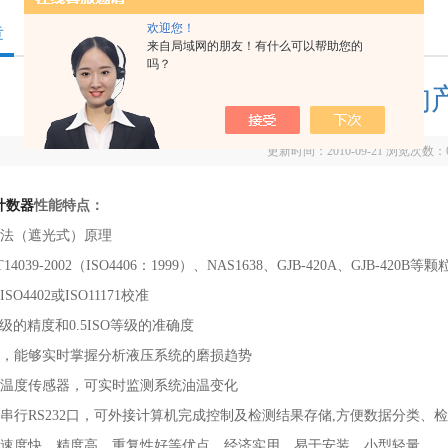
欢迎您！
章
来自局域网的朋友！有什么可以帮助您的
吗？
KZ-1颗粒计数器的
更新时间：2010-09-21 浏览次数：
计数器
性能特点：
法（遮光式）原理
T14039-2002（ISO4406：1999）、NAS1638、GJB-420A、GJ
O4402或ISO11171校准
O等级的精度和0.5ISO等级的准确度
，能够实时掌握分析液压系统的磨损趋势
温度传感器，可实时监测系统油温变化
串行RS232口，可外接计算机完成控制及检测结果存储,方便数据分类、
速度快，精度高，重复性好等优点。经济实用、易于安装、小型轻量