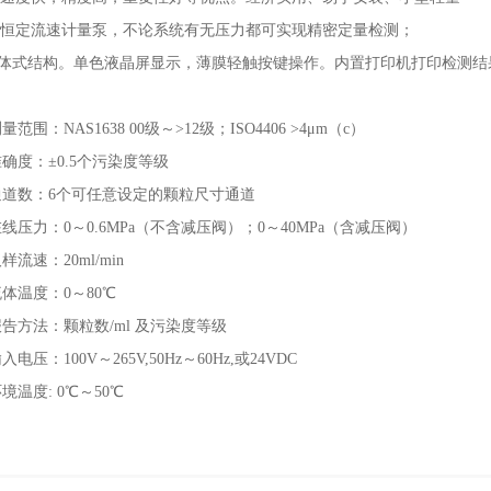
恒定流速计量泵，不论系统有无压力都可实现精密定量检测；
: 一体式结构。单色液晶屏显示，薄膜轻触按键操作。内置打印机打印检测结
：
测量范围：NAS1638 00级～>12级；ISO4406 >4μm（c）
准确度：±0.5个污染度等级
 通道数：6个可任意设定的颗粒尺寸通道
在线压力：0～0.6MPa（不含减压阀）；0～40MPa（含减压阀）
取样流速：20ml/min
流体温度：0～80℃
报告方法：颗粒数/ml 及污染度等级
输入电压：100V～265V,50Hz～60Hz,或24VDC
环境温度: 0℃～50℃