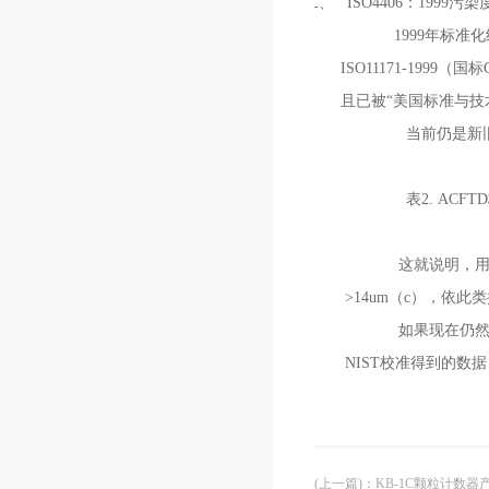
二、
ISO4406：1999污
1999年标准
ISO11171-199
且已被“美国标准与技
当前仍是新
表2. AC
这就说明，用A
>14um（c），依此
如果现在仍然用
NIST校准得到的数据：6
(上一篇)
：
KB-1C颗粒计数器