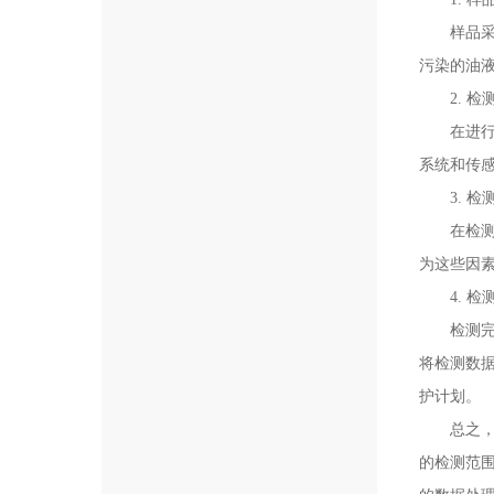
样品采集
污染的油
2. 检
在进行检
系统和传
3. 检
在检测过
为这些因
4. 检
检测完成
将检测数
护计划。
总之，选
的检测范