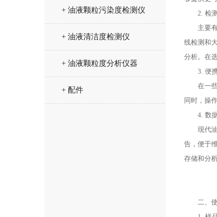
+ 油液颗粒污染度检测仪
2. 检
主要有两
+ 油液清洁度检测仪
线检测和
分析。在
+ 油液颗粒度分析仪器
3. 便
在一些现
+ 配件
同时，操
4. 数
现代油液
告，便于维
存储和分
二、使
1. 样