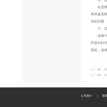
在选择油
择具备高
到的问题
六、总
油液污染
护提供科
因此，选
(上一篇)
：
油
(下一篇)
：
实
公司简介
|
资