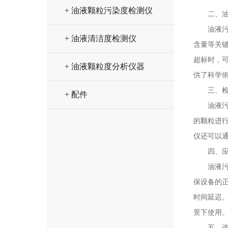
+ 油液颗粒污染度检测仪
二、油液
油液污染
+ 油液清洁度检测仪
含量等关
超标时，
+ 油液颗粒度分析仪器
供了科学
三、检测
+ 配件
油液污染
的颗粒进
仪还可以
四、应
油液污染
保设备的
时间延迟
景下使用
五、选择