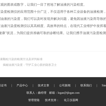
直观的图表或数字，让我们一目了然地了解油液的污染程度。
度检测仪的应用范围十分广泛，不仅适用于各种工业设备的油液检测，
测油液的污染度，我们可以及时发现并解决问题，避免因油液污染而导致
液污染度检测仪以其高精度、高效率的特点，在现代工业维护中发挥着越
健康”状况，为我们提供准确可靠的诊断结果。让我们携手油液污染度检测
液颗粒污染的检测方法及评判标准
揭秘油液污染度：守护工业心脏的隐形卫士
质证书
|
产品中心
|
技术文章
|
公司新闻
|
联系我们
|
Sit
联系人：曲经理 邮箱：logan@tjlogan.com
管理登陆
技术支持：
化工仪器网