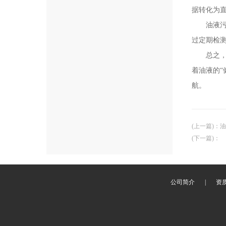
据转化为
油液污染
过定期检
总之，油
着油液的“
航。
(上一篇)
：
油
(下一篇)
：
公司简介
|
资