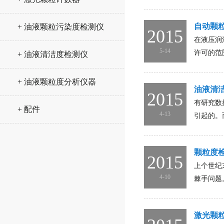
自动颗
+ 油液颗粒污染度检测仪
2015
在液压润
5-14
许可的范
+ 油液清洁度检测仪
+ 油液颗粒度分析仪器
油液清
2015
有研究数
+ 配件
4-13
引起的。
颗粒度
2015
上个世纪
4-10
棘手问题
激光颗