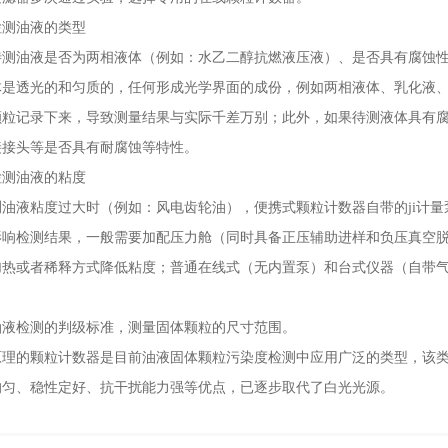
测油液的类型
油液是否为两相液体（例如：水乙二醇抗燃液压液）、是否具有腐蚀性
体是透光的和匀质的，任何形成光学界面的成份，例如两相液体、乳化液
颗粒记录下来，导致测量结果与实际千差万别；此外，如果待测液体具有
接接头等是否具有耐腐蚀等特性。
测油液的粘度
液粘度过大时（例如：风电齿轮油），便携式颗粒计数器自带的ji计量泵
影响检测结果，一般需要加配压力舱（同时具备正压辅助进样和负压真空
加热或者稀释方式降低粘度；普通在线式（无内置泵）和台式仪器（自带
检测的判级标准，测量固体颗粒的尺寸范围。
的颗粒计数器是目前油液固体颗粒污染度检测中应用广泛的类型，该类
均匀、稳性定好、抗干扰能力强等优点，已逐步取代了白光光源。