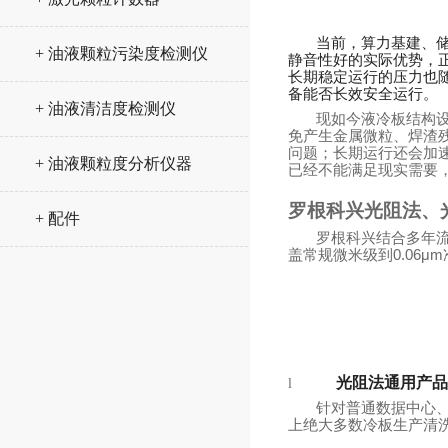
当前，算力基建、
+ 油液颗粒污染度检测仪
静音性好的实际优势，
长期稳定运行的压力也
备能否长效安全运行。
+ 油液清洁度检测仪
现如今液冷板结构设
免产生金属微粒、焊渣
问题；长期运行还会加
+ 油液颗粒度分析仪器
已经不能满足现实需要
罗根科兴
光阻法、
+ 配件
罗根科兴结合多年
盖常规微米级到
0.06μ
光阻法通用产品
l
针对普通数据中心、
上绝大多数冷板生产清