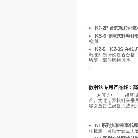
KT-2P 台式颗粒计
•
KB-6 便携式颗粒计
•
检测。
KZ-5、KZ-3
S
在线式
•
精准判断清洗是否合格
堵塞、部件磨损风险。
l
散射法专用产品线：
高
AI算力中心、超
准。
为此，
罗根科兴
采
够筛查普通设备无法识
KT
系列
实验室离线
•
样检测，可用于新品工