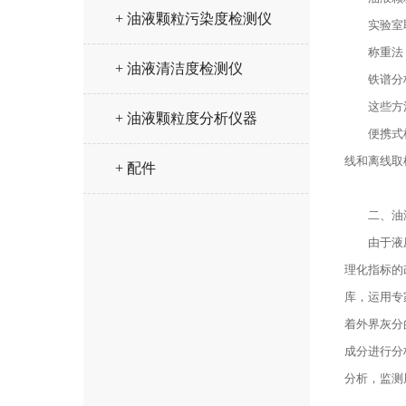
+ 油液颗粒污染度检测仪
实验室取
称重法，
+ 油液清洁度检测仪
铁谱分析法
这些方法
+ 油液颗粒度分析仪器
便携式检测
线和离线取
+ 配件
二、油液
由于液压元
理化指标的
库，运用专
着外界灰分
成分进行分
分析，监测