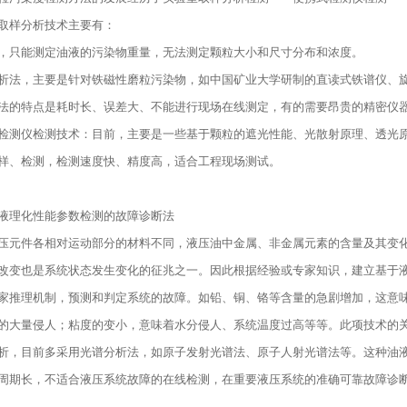
样分析技术主要有：
只能测定油液的污染物重量，无法测定颗粒大小和尺寸分布和浓度。
，主要是针对铁磁性磨粒污染物，如中国矿业大学研制的直读式铁谱仪、旋
的特点是耗时长、误差大、不能进行现场在线测定，有的需要昂贵的精密仪
仪检测技术：目前，主要是一些基于颗粒的遮光性能、光散射原理、透光原
样、检测，检测速度快、精度高，适合工程现场测试。
理化性能参数检测的故障诊断法
件各相对运动部分的材料不同，液压油中金属、非金属元素的含量及其变化
改变也是系统状态发生变化的征兆之一。因此根据经验或专家知识，建立基于
家推理机制，预测和判定系统的故障。如铅、铜、铬等含量的急剧增加，这意
的大量侵人；粘度的变小，意味着水分侵人、系统温度过高等等。此项技术的
析，目前多采用光谱分析法，如原子发射光谱法、原子人射光谱法等。这种油
周期长，不适合液压系统故障的在线检测，在重要液压系统的准确可靠故障诊