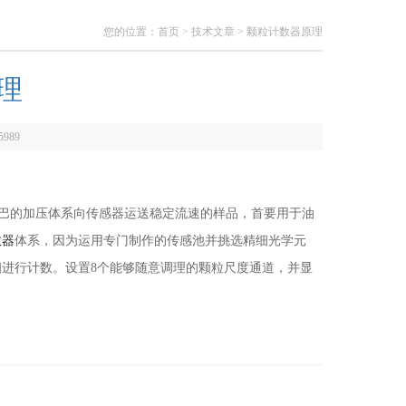
您的位置：
首页
>
技术文章
> 颗粒计数器原理
理
5989
0巴的加压体系向传感器运送稳定流速的样品，首要用于油
数器
体系，因为运用专门制作的传感池并挑选精细光学元
进行计数。设置8个能够随意调理的颗粒尺度通道，并显