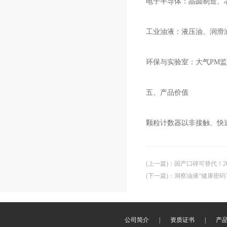
电子半导体：晶圆制造、
工业油液：液压油、润滑
环保与实验室：大气PM
五、产品价值
颗粒计数器以非接触、快
(上一篇)
：
国产口碑可替代！2
(下一篇)
：
洞察油液“健康密码
公司简介
|
资质证书
|
产