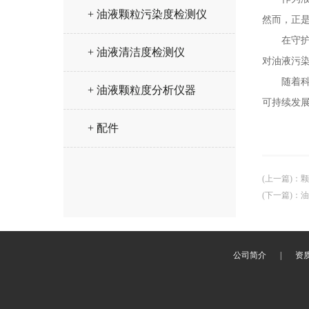
+ 油液颗粒污染度检测仪
然而，正
在守护之
+ 油液清洁度检测仪
对油液污
随着科技
+ 油液颗粒度分析仪器
可持续发
+ 配件
(上一篇)
：
颗
(下一篇)
：
油
公司简介
|
资