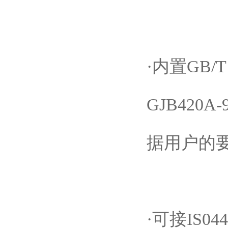
·内置GB/T1
GJB42
据用户的
·可接IS044