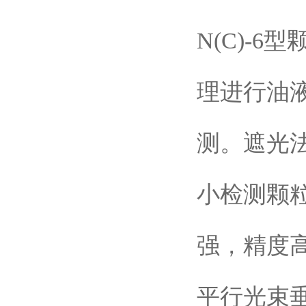
N(C)-6
理进行油
测。遮光法(
小检测颗
强，精度高
平行光束