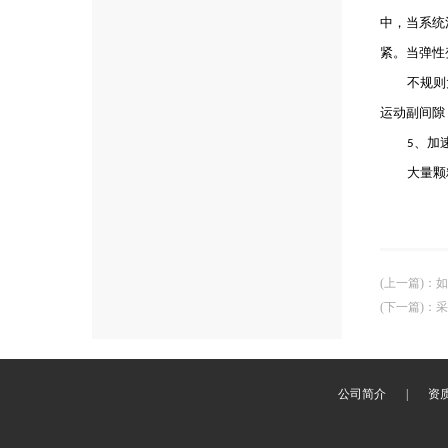
中，当系统
紧。当弹性
不规则
运动副间隙
、
加
5
大量颗
(上一篇)
：
如
(下一篇)
：
采
公司简介
|
资