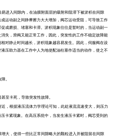
较易进入间隙内，在油膜附面层的吸附和阻滞下被淤积在间隙
造成运动副之间静摩擦力大大增加，阀芯运动受阻，可导致工作
可促成磨损、堵塞和卡滞。淤积现象往往是暂时的，当运动副一
之消失，滑阀又能正常工作，因此，突发性的工作不稳定故障能
副相对静止时间越长，淤积现象越容易发生。因此，伺服阀在设
空液压助力器在工作中人为地使配油柱塞作适当的动作，使之不
故障。
阻甚至卡死，导致突发性故障。
附近，根据液压流体力学理论可知，此处液流流速变大，则压力
液压卡紧现象。在高压系统中，当发生液压卡紧时，阀芯受到的
隙增大，使得一些比正常间隙略大的颗粒进入并被阻留在间隙