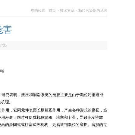
您的位置：
首页
>
技术文章
> 颗粒污染物的危害
危害
6735
。研究表明，液压和润滑系统的磨损主要是由于颗粒污染造成
的机理。
的作用，它同元件表面长期相互作用，产生各种形式的磨损，造
使用寿命；同时可促成颗粒淤积、堵塞和卡滞，导致突发性故
较高的滑阀式或柱塞式等机构，更易遭到颗粒的磨损。磨损的过