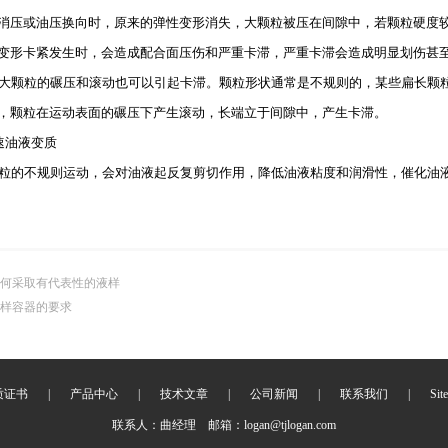
消压或油压换向时，原来的弹性变形消失，大颗粒被压在间隙中，若颗粒硬度
变形卡紧发生时，会造成配合面压伤和严重卡滞，严重卡滞会造成明显划伤甚
大颗粒的碾压和滚动也可以引起卡滞。颗粒形状通常是不规则的，某些扁长颗
，颗粒在运动表面的碾压下产生滚动，长端立于间隙中，产生卡滞。
速油液变质
粒的不规则运动，会对油液起反复剪切作用，降低油液粘度和润滑性，催化油
何采取有代表性的液样
样容器的要求
质证书
|
产品中心
|
技术文章
|
公司新闻
|
联系我们
|
Sit
联系人：曲经理 邮箱：logan@tjlogan.com