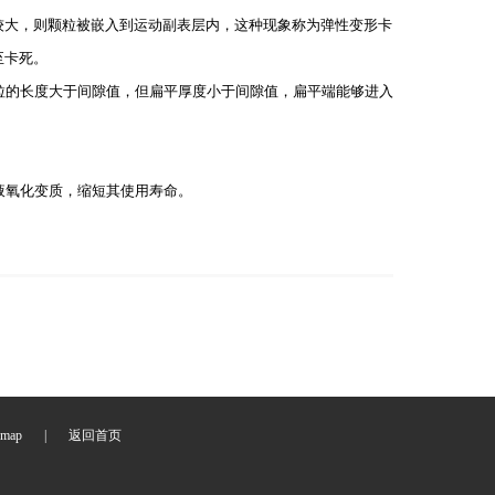
较大，则颗粒被嵌入到运动副表层内，这种现象称为弹性变形卡
至卡死。
粒的长度大于间隙值，但扁平厚度小于间隙值，扁平端能够进入
液氧化变质，缩短其使用寿命。
emap
|
返回首页