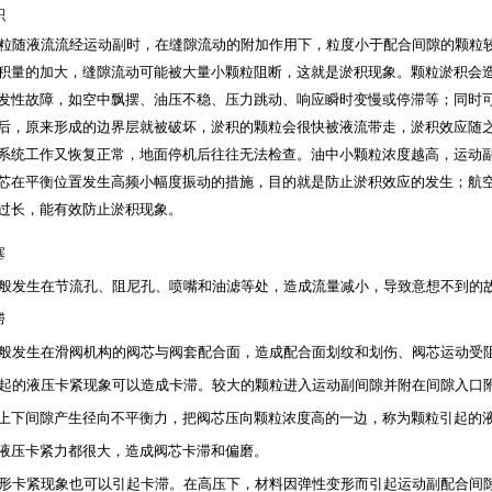
积
粒随液流流经运动副时，在缝隙流动的附加作用下，粒度小于配合间隙的颗粒
积量的加大，缝隙流动可能被大量小颗粒阻断，这就是淤积现象。颗粒淤积会
发性故障，如空中飘摆、油压不稳、压力跳动、响应瞬时变慢或停滞等；同时
后，原来形成的边界层就被破坏，淤积的颗粒会很快被液流带走，淤积效应随
系统工
作又恢复正常，地面停机后往往无法检查。油中小颗粒浓度越高，运动
芯在平衡位置发生高频小幅度振动的措施，目的就是防止淤积效应的发生；航
过长，能有效防止淤积现象。
塞
般发生在节流孔、阻尼孔、喷嘴和油滤等处，造成流量减小，导致意想不到的
滞
般发生在滑阀机构的阀芯与阀套配合面，造成配合面划纹和划伤、阀芯运动受
起的液压卡紧现象可以造成卡滞。较大的颗粒进入运动副间隙并附在间隙入口
上下间隙产生径向不平衡力，把阀芯压向颗粒浓度高的一边，称为颗粒引起的
液压卡紧力都很大，造成阀芯卡滞和偏磨。
形卡紧现象也可以引起卡滞。在高压下，材料因弹性变形而引起运动副配合间