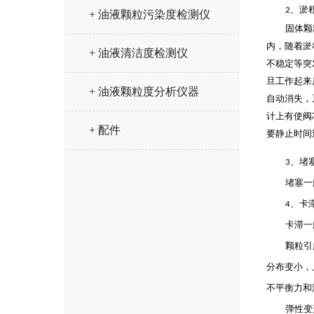
、淤
2
+ 油液颗粒污染度检测仪
固体颗
内，随着淤
+ 油液清洁度检测仪
不稳定等突
旦工作起来
+ 油液颗粒度分析仪器
自动消失，
计上有使阀
+ 配件
要静止时间
、
堵
3
堵塞一
、
卡
4
卡滞一
颗粒引
分布变小，
不平衡力和
弹性变