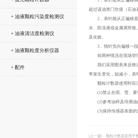
1．表针能从正偏移调到
超过该油类门坎值（石油
+ 油液颗粒污染度检测仪
2．表针能从正偏移直接
水、防冻液或金属屑所致
+ 油液清洁度检测仪
及化验。
3．指针负向偏移一段距
+ 油液颗粒度分析仪器
前两种情况在现场管理
我们采用图表来反映油质
+ 配件
率发生变化，如减小，表
颗粒计数器使用时应
(1)禁止在雨、雪、雾
(2)参考油样及待测油
(3)保持传感器表面的
(上一篇)
：
颗粒计数器是用于