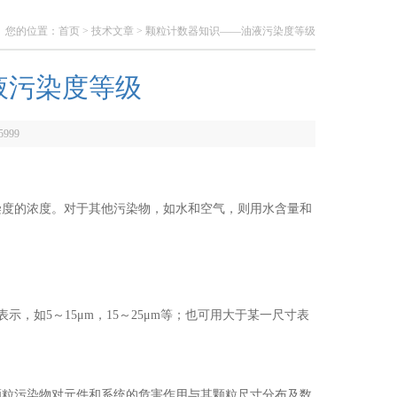
您的位置：
首页
>
技术文章
> 颗粒计数器知识——油液污染度等级
液污染度等级
5999
度的浓度。对于其他污染物，如水和空气，则用水含量和
如5～15μm，15～25μm等；也可用大于某一尺寸表
粒污染物对元件和系统的危害作用与其颗粒尺寸分布及数