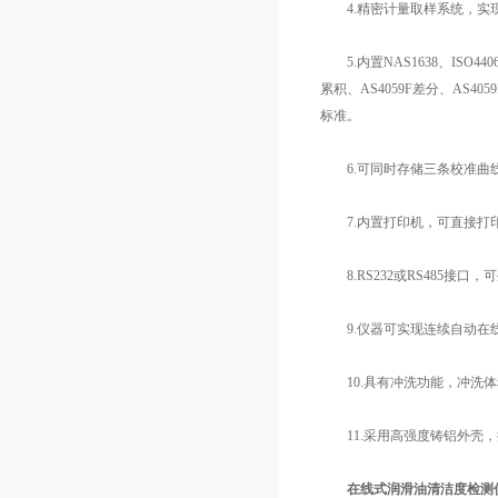
4.精密计量取样系统，实
5.内置NAS1638、ISO4406-19
累积、AS4059F差分、AS4059
标准。
6.可同时存储三条校准曲线(
7.内置打印机，可直接打
8.RS232或RS485接
9.仪器可实现连续自动在
10.具有冲洗功能，冲洗体
11.采用高强度铸铝外壳，
在线式
润滑油
清洁度检测