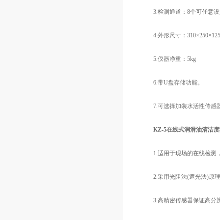
3.检测通道：8个可任意设
4.外形尺寸：310×250×12
5.仪器净重：5kg
6.带U盘存储功能。
7.可选择加装水活性传感
KZ-5在线式
润滑油
清洁度
1.适用于现场的在线检测，
2.采用光阻法(遮光法)原
3.高精密传感器保证高分