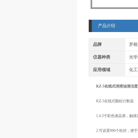
产品介绍
品牌
罗根
仪器种类
光学
应用领域
化工
KZ-5在线式
润滑油
清洁度
KZ-5在线式颗粒计数器
1.4.3寸彩色液晶屏，触摸
2.可设置990个粒径，便