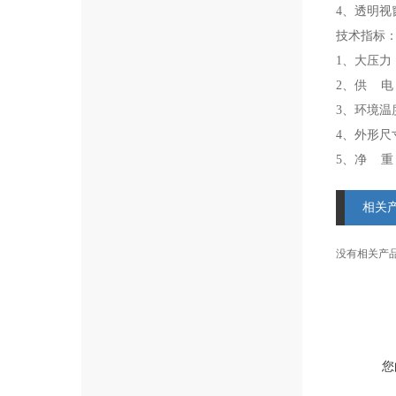
4、
透明视
技术指标
1、
大压力：
2、
供 电：
3、
环境温度
4、
外形尺寸
5、
净 重：
相关
没有相关产品信
您