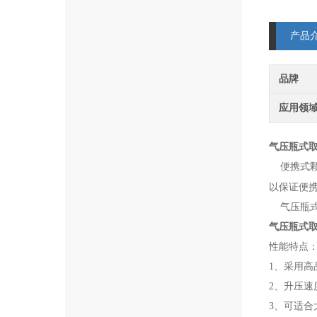
产品
品牌
应用领
气压瓶式
便携式颗
以保证便
气压瓶式
气压瓶式
性能特点
1、
采用高
2、
升压速
3、
可适合