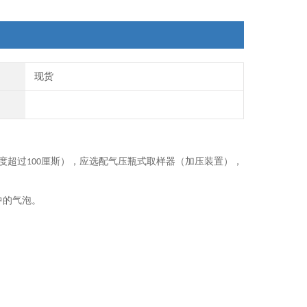
现货
度超过
厘斯），应选配气压瓶式取样器（加压装置），
100
中的气泡。
；