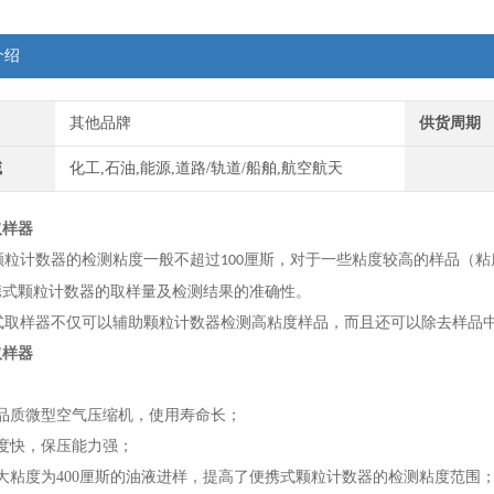
介绍
其他品牌
供货周期
域
化工,石油,能源,道路/轨道/船舶,航空航天
取样器
粒计数器的检测粘度一般不超过
厘斯，对于一些粘度较高的样品（粘
100
携式颗粒计数器的取样量及检测结果的准确性。
取样器不仅可以辅助颗粒计数器检测高粘度样品，而且还可以除去样品
取样器
：
品质微型空气压缩机，使用寿命长；
度快，保压能力强；
大
粘
度为400厘斯的油液进样，提高了便携式颗粒计数器的检测
粘
度范围