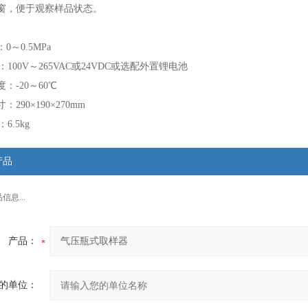
窗，便于观察样品状态。
：
0～0.5MPa
100V～265VAC或
24VDC或
选配外置锂电池
：-20～60℃
：290×190×270mm
6.5kg
产品
息...
产品：
的单位：