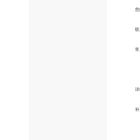
您
联
常
详
补