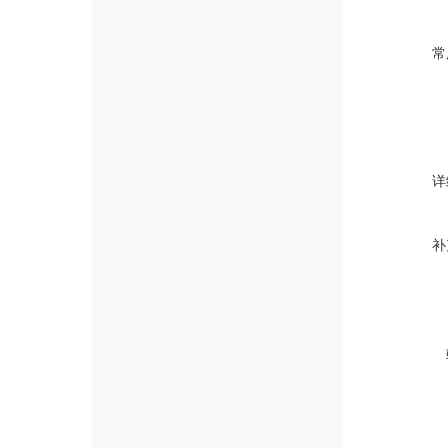
常
详
补