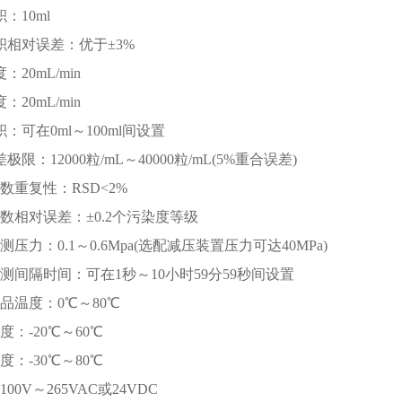
：10ml
体积相对误差：优于±3%
：20mL/min
：20mL/min
积：可在0ml～100ml间设置
极限：12000粒/mL～40000粒/mL(5%重合误差)
计数重复性：RSD<2%
计数相对误差：±0.2个污染度等级
检测压力：0.1～0.6Mpa(选配减压装置压力可达40MPa)
检测间隔时间：可在1秒～10小时59分59秒间设置
样品温度：0℃～80℃
温度：-20℃～60℃
温度：-30℃～80℃
100V～265VAC或24VDC