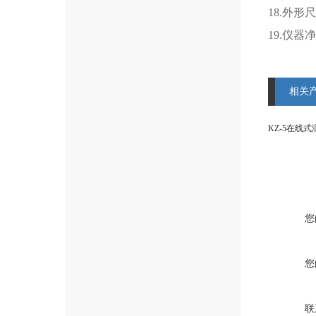
18.外形尺
19.仪器净
相关
KZ-5在线
您
您
联