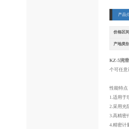
产品
价格区
产地类
KZ-5
个可任意
性能特点
1.适用
2.采用
3.高精
4.精密