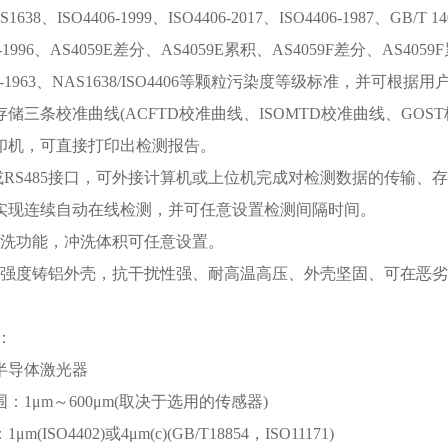
1638、ISO4406-1999、ISO4406-2017、ISO4406-1987、GB/T 14
A-1996、AS4059E差分、AS4059E累积、AS4059F差分、AS4059F累
9D-1963、NAS1638/ISO4406等颗粒污染度等级标准，并可根
时存储三条校准曲线(ACFTD校准曲线、ISOMTD校准曲线、G
打印机，可直接打印出检测报告。
232或RS485接口，可外接计算机或上位机完成对检测数据的传输、
可实现连续自动在线检测，并可任意设置检测间隔时间。
有冲洗功能，冲洗体积可任意设置。
用高强度铸铝外壳，抗干扰性强、耐高温高压、外壳坚固、可在恶
：
：半导体激光器
围：1μm～600μm(取决于选用的传感器)
μm(ISO4402)或4μm(c)(GB/T18854，ISO11171)