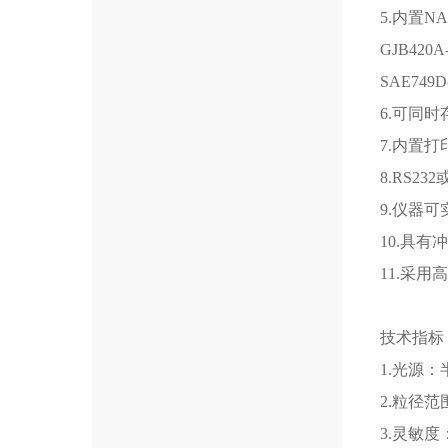
5.内置NAS
GJB420
SAE74
6.可同
7.内置
8.RS
9.仪器
10.具
11.采
技术指标
1.光源
2.粒径范
3.灵敏度：1