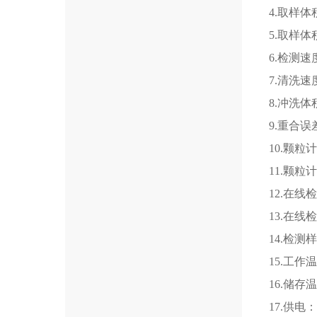
4.取样体积
5.取样
6.检测速度
7.清洗速度
8.冲洗体
9.重合误差
10.颗粒
11.颗粒
12.在线
13.在线
14.检测
15.工作
16.储存
17.供电：