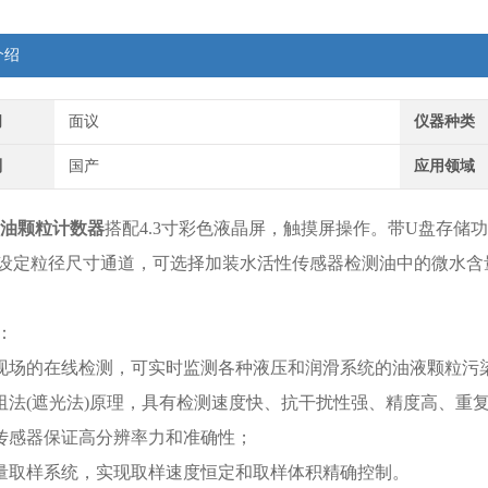
介绍
间
面议
仪器种类
别
国产
应用领域
润滑油颗粒计数器
搭配4.3寸彩色液晶屏，触摸屏操作。带U盘存储功
设定粒径尺寸通道，可选择加装水活性传感器检测油中的微水含
：
于现场的在线检测，可实时监测各种液压和润滑系统的油液颗粒污
光阻法(遮光法)原理，具有检测速度快、抗干扰性强、精度高、重
密传感器保证高分辨率力和准确性；
计量取样系统，实现取样速度恒定和取样体积精确控制。