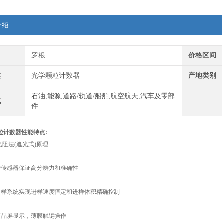
介绍
罗根
价格区间
类
光学颗粒计数器
产地类别
石油,能源,道路/轨道/船舶,航空航天,汽车及零部
域
件
颗粒计数器性能特点:
阻法(遮光式)原理
传感器保证高分辨力和准确性
样系统实现进样速度恒定和进样体积精确控制
晶屏显示，薄膜触键操作