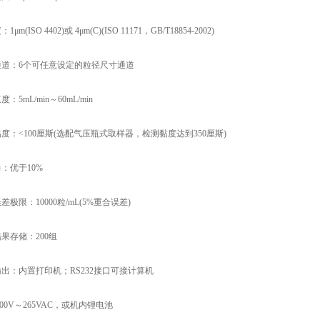
(ISO 4402)或 4μm(C)(ISO 11171，GB/T18854-2002)
道：6个可任意设定的粒径尺寸通道
5mL/min～60mL/min
：<100厘斯(选配气压瓶式取样器，检测黏度达到350厘斯)
：优于10%
限：10000粒/mL(5%重合误差)
果存储：200组
：内置打印机；RS232接口可接计算机
00V～265VAC，或机内锂电池