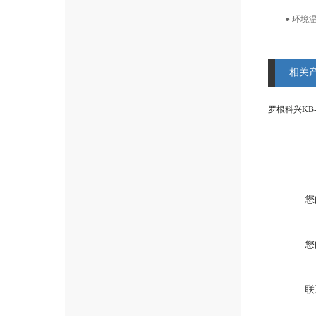
● 环境温度
相关
罗根科兴KB
您
您
联