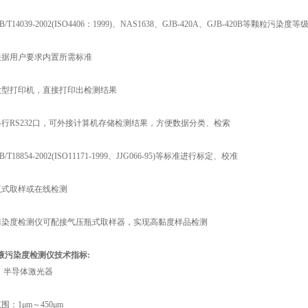
14039-2002(ISO4406：1999)、NAS1638、GJB-420A、GJB-420B等颗粒污染度
据用户要求内置所需标准
型打印机，直接打印出检测结果
行RS232口，可外接计算机存储检测结果，方便数据分类、检索
18854-2002(ISO11171-1999、JJG066-95)等标准进行标定、校准
式取样或在线检测
染度检测仪可配接气压瓶式取样器，实现高黏度样品检测
油液污染度检测仪技术指标:
半导体激光器
：1μm～450μm