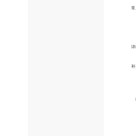
常
详
补