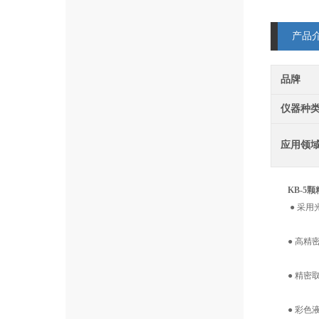
产品
品牌
仪器种
应用领
KB-5
● 采用光
● 高精密
● 精密取
● 彩色液