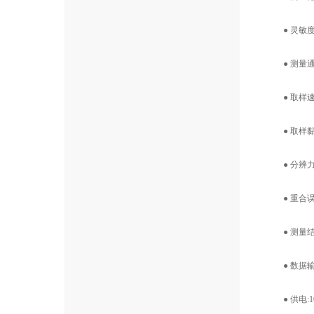
● 灵敏度：1μm
● 测量通
● 取样速度：
● 取样黏度
● 分辨力
● 重合误差极
● 测量结
● 数据输出
● 供电:1