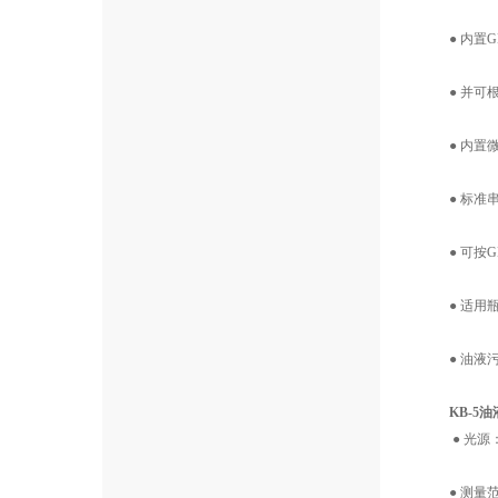
● 内置GB/T
● 并可根
● 内置微
● 标准串
● 可按GB/T
● 适用瓶
● 油液污
KB-5
● 光源：
● 测量范围