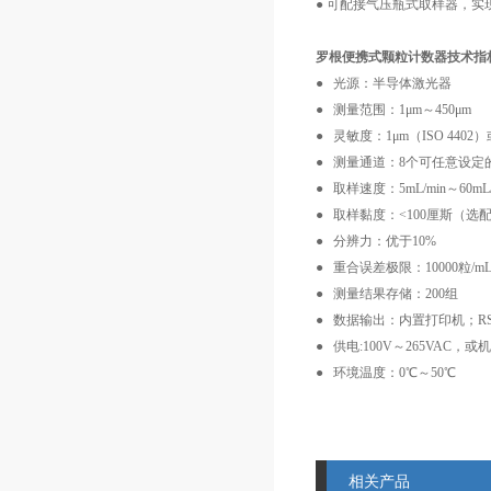
● 可配接气压瓶式取样器，实
罗根便携式颗粒计数器技术指
● 光源：半导体激光器
● 测量范围：1μm～450μm
● 灵敏度：1μm（ISO 4402）或 
● 测量通道：8个可任意设定
● 取样速度：5mL/min～60mL/
● 取样黏度：<100厘斯（选
● 分辨力：优于10%
● 重合误差极限：10000粒/
● 测量结果存储：200组
● 数据输出：内置打印机；RS
● 供电:100V～265VAC，
● 环境温度：0℃～50℃
相关产品