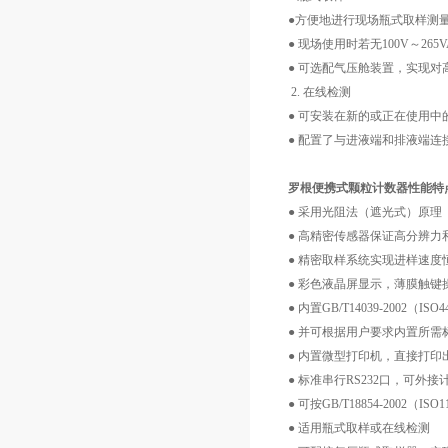
●方便地进行现场瓶式取样测
● 现场使用时若无100V～2
● 可选配气压舱装置，实现对
2. 在线检测
● 可安装在新的或正在使用
● 配置了与进液端和排液端
罗根便携式颗粒计数器性能特
● 采用光阻法（遮光式）原理
● 高精密传感器保证高分辨力
● 精密取样系统实现进样速
● 彩色液晶屏显示，薄膜触键
● 内置GB/T14039-2002（I
● 并可根据用户要求内置所需
● 内置微型打印机，直接打印
● 标准串行RS232口，可
● 可按GB/T18854-2002（I
● 适用瓶式取样或在线检测