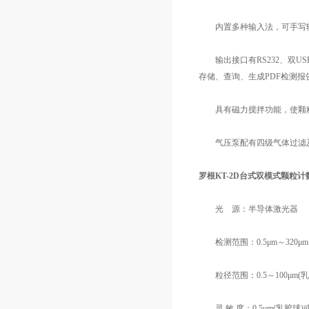
内置多种输入法，可手写输
输出接口有RS232、双U
存储、查询、生成PDF检测报
具有磁力搅拌功能，使颗
气压泵配有四级气体过滤及
罗根KT-2D台式双模式颗粒
光 源：半导体激光器
检测范围：0.5μm～320μm
粒径范围：0.5～100μm(乳胶球)或1
灵 敏 度：0.5μm(乳胶球)或1μm(c